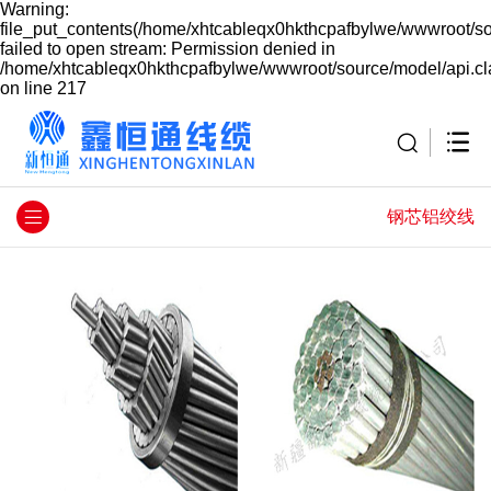
Warning:
file_put_contents(/home/xhtcableqx0hkthcpafbylwe/wwwroot/so
failed to open stream: Permission denied in
/home/xhtcableqx0hkthcpafbylwe/wwwroot/source/model/api.cl
on line 217
钢芯铝绞线