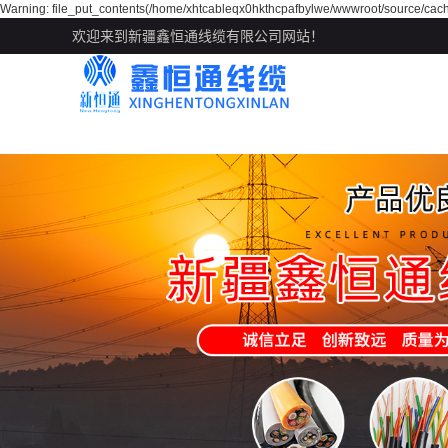
Warning: file_put_contents(/home/xhtcableqx0hkthcpafbylwe/wwwroot/source/cache
欢迎来到新疆鑫恒通线缆有限公司网站！