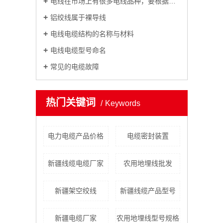
电线在市场上有很多电线品种，要根据自己的用电负荷来采用合适的电线。
铝绞线属于裸导线
电线电缆结构的名称与材料
电线电缆型号命名
常见的电缆故障
热门关键词
Keywords
电力电缆产品价格
电缆密封装置
新疆线缆电缆厂家
农用地埋线批发
新疆架空绞线
新疆线缆产品型号
新疆电缆厂家
农用地埋线型号规格