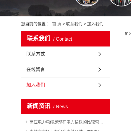
您当前的位置 ：
首 页
>
联系我们
>
加入我们
加
联系我们
Contact
联系方式
在线留言
加入我们
新闻资讯
News
高压电力电缆是现在电力输送的比较常用的输电方式