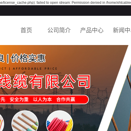
/license_cache.php): failed to open stream: Permission denied in /home/xhtcabl
首页
公司简介
产品中心
新闻中
公司简介
pvc电缆料
公司新
荣誉资质
钢芯铝绞线
行业动
平行集束导线
常见问
农用地埋线
架空绝缘导线
电力电缆