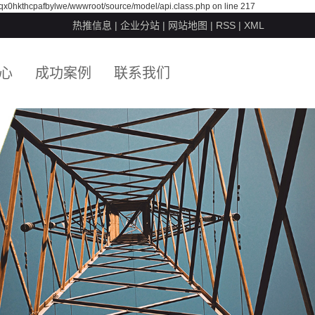
eqx0hkthcpafbylwe/wwwroot/source/model/api.class.php on line 217
热推信息
|
企业分站
|
网站地图
|
RSS
|
XML
心
成功案例
联系我们
闻
案例展示
态
答