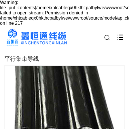
Warning:
file_put_contents(/home/xhtcableqx0hkthcpafbylwe/wwwroot/so
failed to open stream: Permission denied in
/home/xhtcableqx0hkthcpafbylwe/wwwroot/source/model/api.cl
on line 217
平行集束导线